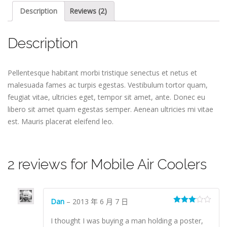
Description
Reviews (2)
Description
Pellentesque habitant morbi tristique senectus et netus et
malesuada fames ac turpis egestas. Vestibulum tortor quam,
feugiat vitae, ultricies eget, tempor sit amet, ante. Donec eu
libero sit amet quam egestas semper. Aenean ultricies mi vitae
est. Mauris placerat eleifend leo.
2 reviews for
Mobile Air Coolers
Dan
–
2013 年 6 月 7 日
Rated
3
out of 5
I thought I was buying a man holding a poster,