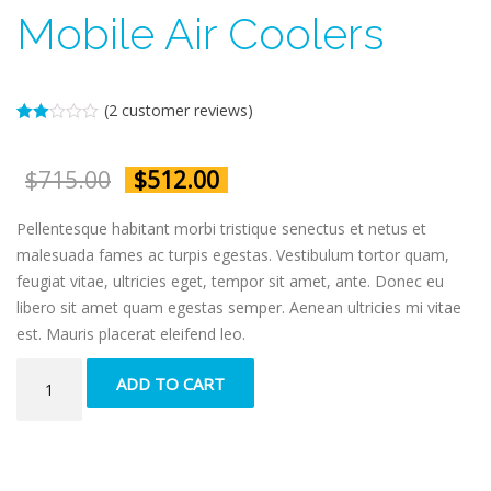
Mobile Air Coolers
(
2
customer reviews)
Rate
2
d
2.00
$
715.00
$
512.00
out
of 5
bas
Pellentesque habitant morbi tristique senectus et netus et
ed
on
malesuada fames ac turpis egestas. Vestibulum tortor quam,
cus
tome
feugiat vitae, ultricies eget, tempor sit amet, ante. Donec eu
r
ratin
libero sit amet quam egestas semper. Aenean ultricies mi vitae
gs
est. Mauris placerat eleifend leo.
Mobile
ADD TO CART
Air
Coolers
quantity