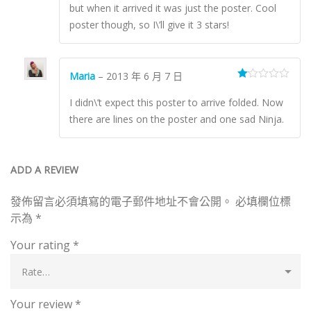
but when it arrived it was just the poster. Cool
poster though, so I\’ll give it 3 stars!
Maria
–
2013 年 6 月 7 日
Ra
te
I didn\’t expect this poster to arrive folded. Now
d
1
there are lines on the poster and one sad Ninja.
ou
t
of
5
ADD A REVIEW
發佈留言必須填寫的電子郵件地址不會公開。
必填欄位標
示為
*
Your rating
*
Your review
*