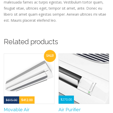
malesuada fames ac turpis egestas. Vestibulum tortor quam,
feugiat vitae, ultricies eget, tempor sit amet, ante. Donec eu
libero sit amet quam egestas semper. Aenean ultricies mi vitae
est. Mauris placerat eleifend leo.
Related products
SALE!
$
270.00
$
615.00
$
412.00
Movable Air
Air Purifier