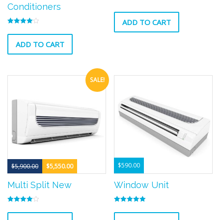
Conditioners
ADD TO CART
Rated
4.00
out of 5
ADD TO CART
SALE!
$
590.00
$
5,900.00
$
5,550.00
Multi Split New
Window Unit
Rated
Rated
4.00
5.00
out of 5
out of 5