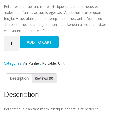
Pellentesque habitant morbi tristique senectus et netus et
malesuada fames ac turpis egestas. Vestibulum tortor quam,
feugiat vitae, ultricies eget, tempor sit amet, ante. Donec eu
libero sit amet quam egestas semper. Aenean ultricies mi vitae
est. Mauris placerat eleifend leo.
Air-
ADD TO CART
cooling
Unit
quantity
Categories:
Air Purifier
,
Portable
,
Unit
Description
Reviews (0)
Description
Pellentesque habitant morbi tristique senectus et netus et